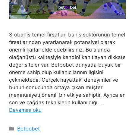
Srobahis temel fırsatları bahis sektörünün temel
fırsatlarından yararlanarak potansiyel olarak
önemli karlar elde edebilirsiniz. Bu alanda
olağanüstü kalitesiyle kendini kanıtlayan dikkate
değer siteler var. Betbobet dünyada büyük bir
öneme sahip olup kullanıcılarının ilgisini
çekmektedir. Gerçek hayattaki deneyimler ve
bunun sonucunda ortaya çıkan müşteri
memnuniyeti önemli bir etkiye sahiptir. Ayrıca en
son ve çağdaş tekniklerin kullanıldığı …
Devamını oku
Kategoriler
Betbobet