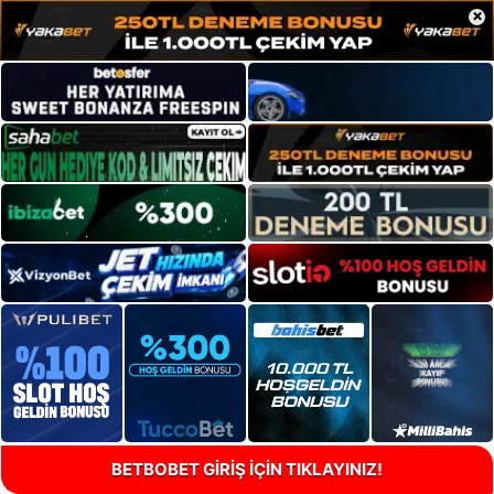
×
BETBOBET GİRİŞ İÇİN TIKLAYINIZ!