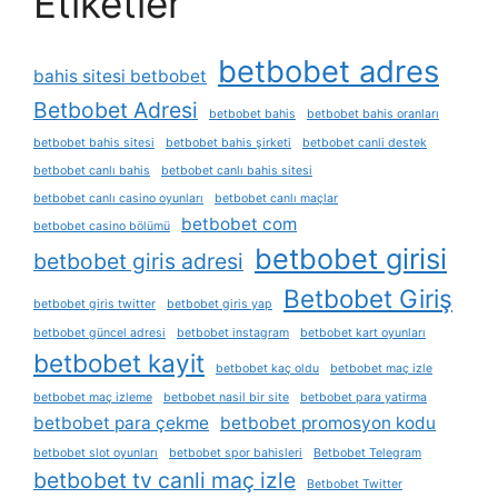
Etiketler
betbobet adres
bahis sitesi betbobet
Betbobet Adresi
betbobet bahis
betbobet bahis oranları
betbobet bahis sitesi
betbobet bahis şirketi
betbobet canli destek
betbobet canlı bahis
betbobet canlı bahis sitesi
betbobet canlı casino oyunları
betbobet canlı maçlar
betbobet com
betbobet casino bölümü
betbobet girisi
betbobet giris adresi
Betbobet Giriş
betbobet giris twitter
betbobet giris yap
betbobet güncel adresi
betbobet instagram
betbobet kart oyunları
betbobet kayit
betbobet kaç oldu
betbobet maç izle
betbobet maç izleme
betbobet nasil bir site
betbobet para yatirma
betbobet para çekme
betbobet promosyon kodu
betbobet slot oyunları
betbobet spor bahisleri
Betbobet Telegram
betbobet tv canli maç izle
Betbobet Twitter