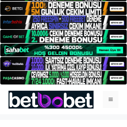
İçeriğe
atla
Menü