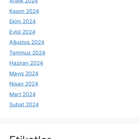
Aralık 2024
Kasım 2024
Ekim 2024
Eylül 2024
Ağustos 2024
Temmuz 2024
Haziran 2024
Mayıs 2024
Nisan 2024
Mart 2024
Şubat 2024