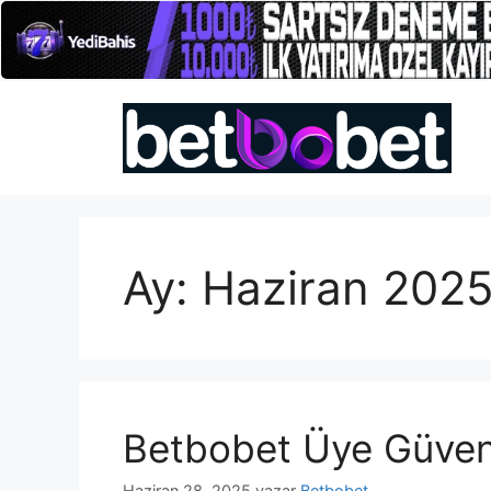
İçeriğe
atla
Ay:
Haziran 202
Betbobet Üye Güvenil
Haziran 28, 2025
yazar
Betbobet