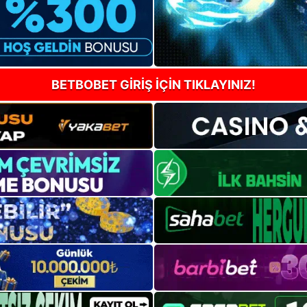
BETBOBET GİRİŞ İÇİN TIKLAYINIZ!