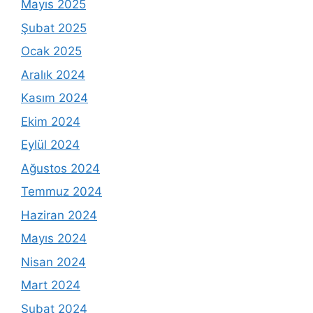
Mayıs 2025
Şubat 2025
Ocak 2025
Aralık 2024
Kasım 2024
Ekim 2024
Eylül 2024
Ağustos 2024
Temmuz 2024
Haziran 2024
Mayıs 2024
Nisan 2024
Mart 2024
Şubat 2024