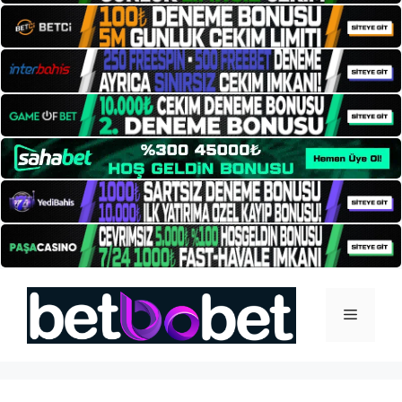
İçeriğe
atla
Menü