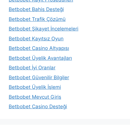
Betbobet Bahis Desteği
Betbobet Trafik Çözümü
Betbobet Şikayet İncelemeleri
Betbobet Kayıtsız Oyun
Betbobet Casino Altyapısı
Betbobet Üyelik Avantajları
Betbobet İyi Oranlar
Betbobet Güvenilir Bilgiler
Betbobet Üyelik İşlemi
Betbobet Mevcut Giriş
Betbobet Casino Desteği