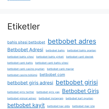
Etiketler
betbobet adres
bahis sitesi betbobet
Betbobet Adresi
betbobet bahis
betbobet bahis oranları
betbobet bahis sitesi
betbobet bahis şirketi
betbobet canli destek
betbobet canlı bahis
betbobet canlı bahis sitesi
betbobet canlı casino oyunları
betbobet canlı maçlar
betbobet com
betbobet casino bölümü
betbobet girisi
betbobet giris adresi
Betbobet Giriş
betbobet giris twitter
betbobet giris yap
betbobet güncel adresi
betbobet instagram
betbobet kart oyunları
betbobet kayit
betbobet kaç oldu
betbobet maç izle