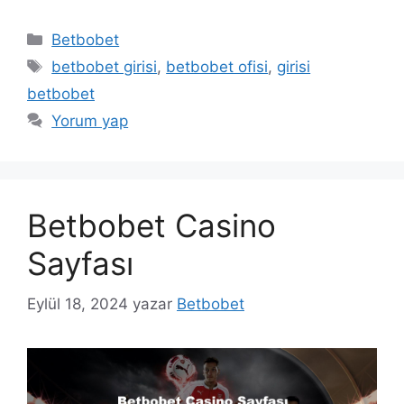
Kategoriler
Betbobet
Etiketler
betbobet girisi
,
betbobet ofisi
,
girisi
betbobet
Yorum yap
Betbobet Casino
Sayfası
Eylül 18, 2024
yazar
Betbobet