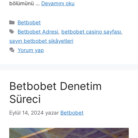
bölümünü …
Devamını oku
Kategoriler
Betbobet
Etiketler
Betbobet Adresi
,
betbobet casino sayfası
,
sayın betbobet şikâyetleri
Yorum yap
Betbobet Denetim
Süreci
Eylül 14, 2024
yazar
Betbobet