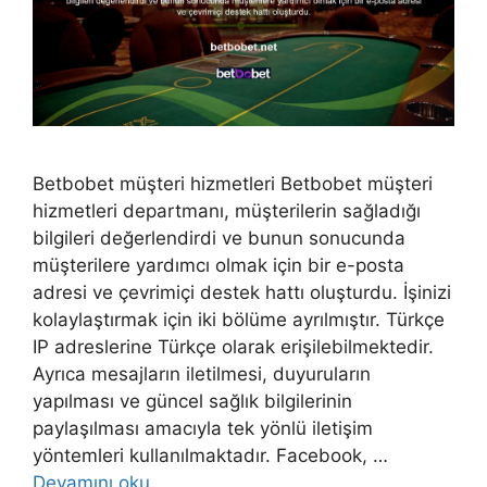
Betbobet müşteri hizmetleri Betbobet müşteri
hizmetleri departmanı, müşterilerin sağladığı
bilgileri değerlendirdi ve bunun sonucunda
müşterilere yardımcı olmak için bir e-posta
adresi ve çevrimiçi destek hattı oluşturdu. İşinizi
kolaylaştırmak için iki bölüme ayrılmıştır. Türkçe
IP adreslerine Türkçe olarak erişilebilmektedir.
Ayrıca mesajların iletilmesi, duyuruların
yapılması ve güncel sağlık bilgilerinin
paylaşılması amacıyla tek yönlü iletişim
yöntemleri kullanılmaktadır. Facebook, …
Devamını oku