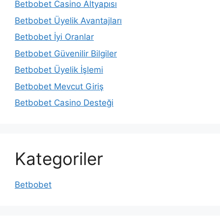
Betbobet Casino Altyapısı
Betbobet Üyelik Avantajları
Betbobet İyi Oranlar
Betbobet Güvenilir Bilgiler
Betbobet Üyelik İşlemi
Betbobet Mevcut Giriş
Betbobet Casino Desteği
Kategoriler
Betbobet