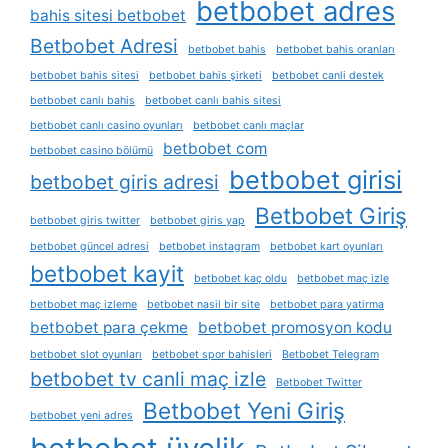
betbobet adres
bahis sitesi betbobet
Betbobet Adresi
betbobet bahis
betbobet bahis oranları
betbobet bahis sitesi
betbobet bahis şirketi
betbobet canli destek
betbobet canlı bahis
betbobet canlı bahis sitesi
betbobet canlı casino oyunları
betbobet canlı maçlar
betbobet com
betbobet casino bölümü
betbobet girisi
betbobet giris adresi
Betbobet Giriş
betbobet giris twitter
betbobet giris yap
betbobet güncel adresi
betbobet instagram
betbobet kart oyunları
betbobet kayit
betbobet kaç oldu
betbobet maç izle
betbobet maç izleme
betbobet nasil bir site
betbobet para yatirma
betbobet para çekme
betbobet promosyon kodu
betbobet slot oyunları
betbobet spor bahisleri
Betbobet Telegram
betbobet tv canli maç izle
Betbobet Twitter
Betbobet Yeni Giriş
betbobet yeni adres