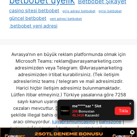
betbobet üyelik
Betbobet Şikayet
casino sitesi betbobet
giris adresi betbobet
girisi betbobet
güncel betbobet
yeni adresi betbobet
betbobet yeni adresi
Avrasya'nın en büyük reklam platformunda olmak için
Microsoft Teams:
reklam@avrasyamarketing.com
adresimizden veya Telegram: @Avrasyamarketing
adresimizden irtibat kurabilirsiniz. (Tek iletişim
adreslerimiz teams / telegram ve mail adresimizdir.
Harici hiçbir iletişim adresimiz bulunmamaktadır.
Lütfen itibar etmeyiniz.) Türkiye yasalarına göre 7258
sayılı kanun uyarınca yasa dışı bahis oynamanın
cezaları mevcuttur. Şu an bulunduğunuz site hiç bir
şekilde illegal bahis oyunları oynatmıyor ve oynamaya
aracı olmuyordur.
kayapremiumcasino
|
bahiszone
|
bahispub
|
bahisplay
|
betboss
|
noktabet
|
xbetgames
×
|
ozanbet
"