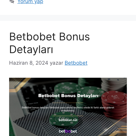
Yorum yap
Betbobet Bonus
Detayları
Haziran 8, 2024
yazar
Betbobet