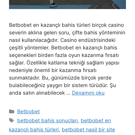
Betbobet en kazançlı bahis türleri birçok casino
severin aklına gelen soru, çifte bahis yönteminin
nasıl kullanılacağıdır. Casino endüstrisindeki
çeşitli yöntemler. Betbobet en kazançlı bahis
seçenekleri birden fazla oyun kazanma fırsatı
sağlar. Özellikle katlama tekniği sağlam yapısı
nedeniyle önemli bir kazanma fırsatı
sunmaktadır. Bu, günümüzde birçok yerde
bulabileceğiniz yaygın bir sistem türüdür. Şu
anda satın alınabilecek …
Devamını oku
Kategoriler
Betbobet
Etiketler
betbobet bahis sonuçları
,
betbobet en
kazançlı bahis türleri
,
betbobet nasil bir site