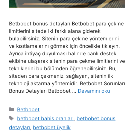
Betbobet bonus detayları Betbobet para çekme
limitlerini sitede iki farklı alana giderek
bulabilirsiniz. Sitenin para çekme yöntemlerini
ve kısıtlamalarını görmek için öncelikle tıklayın.
Ayrıca ihtiyaç duyulması halinde canlı destek
ekibine ulaşarak sitenin para çekme limitlerini ve
tekniklerini bu bölümden öğrenebilirsiniz. Bu,
siteden para çekmenizi sağlayan, sitenin ilk
teknoloji aktarma yöntemidir. Betbobet Sorunları
Bonus Detayları Betbobet …
Devamını oku
Kategoriler
Betbobet
Etiketler
betbobet bahis oranları
,
betbobet bonus
detayları
,
betbobet üyelik