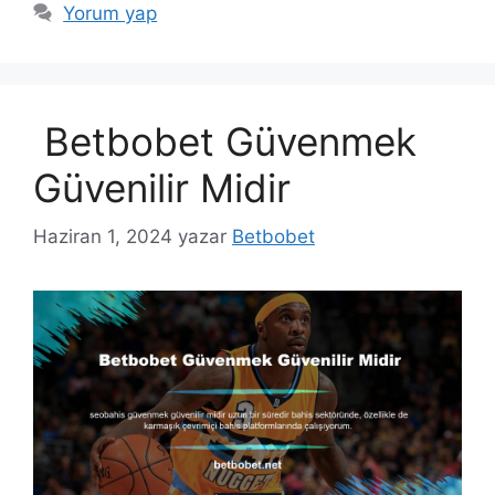
Yorum yap
Betbobet Güvenmek
Güvenilir Midir
Haziran 1, 2024
yazar
Betbobet