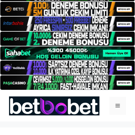
İçeriğe
atla
Menü