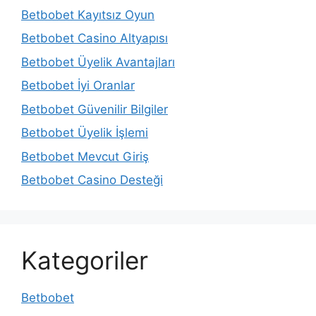
Betbobet Kayıtsız Oyun
Betbobet Casino Altyapısı
Betbobet Üyelik Avantajları
Betbobet İyi Oranlar
Betbobet Güvenilir Bilgiler
Betbobet Üyelik İşlemi
Betbobet Mevcut Giriş
Betbobet Casino Desteği
Kategoriler
Betbobet