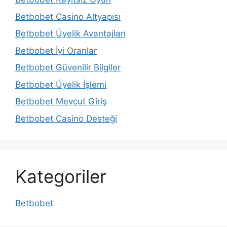
Betbobet Casino Altyapısı
Betbobet Üyelik Avantajları
Betbobet İyi Oranlar
Betbobet Güvenilir Bilgiler
Betbobet Üyelik İşlemi
Betbobet Mevcut Giriş
Betbobet Casino Desteği
Kategoriler
Betbobet