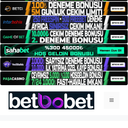
İçeriğe
atla
Menü