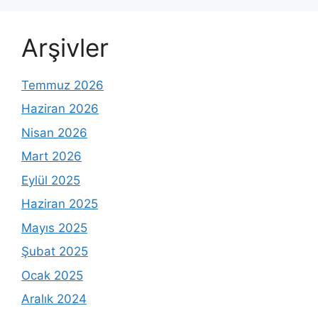
Arşivler
Temmuz 2026
Haziran 2026
Nisan 2026
Mart 2026
Eylül 2025
Haziran 2025
Mayıs 2025
Şubat 2025
Ocak 2025
Aralık 2024