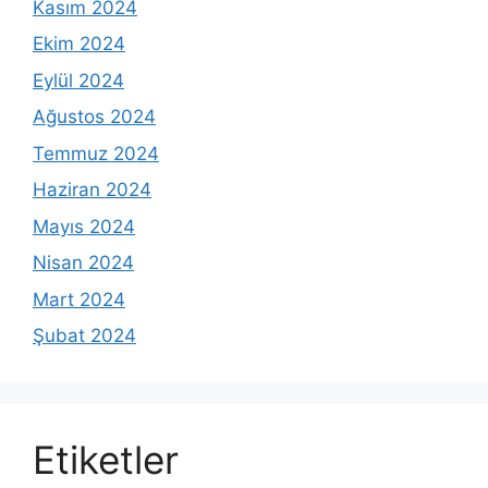
Kasım 2024
Ekim 2024
Eylül 2024
Ağustos 2024
Temmuz 2024
Haziran 2024
Mayıs 2024
Nisan 2024
Mart 2024
Şubat 2024
Etiketler