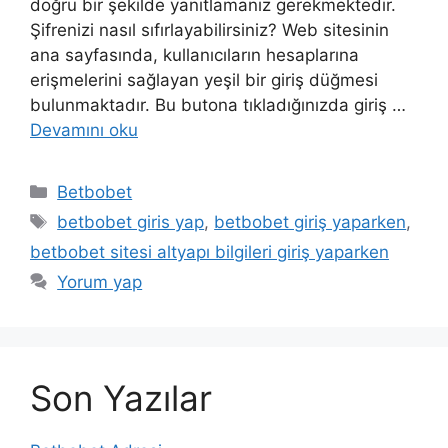
doğru bir şekilde yanıtlamanız gerekmektedir.
Şifrenizi nasıl sıfırlayabilirsiniz? Web sitesinin
ana sayfasında, kullanıcıların hesaplarına
erişmelerini sağlayan yeşil bir giriş düğmesi
bulunmaktadır. Bu butona tıkladığınızda giriş …
Devamını oku
Kategoriler
Betbobet
Etiketler
betbobet giris yap
,
betbobet giriş yaparken
,
betbobet sitesi altyapı bilgileri giriş yaparken
Yorum yap
Son Yazılar