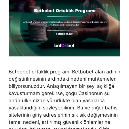
Betbobet ortaklık programı Betbobet alan adının
değiştirilmesinin ardındaki nedeni muhtemelen
biliyorsunuzdur. Anlaşılmayan bir şeyi açıklığa
kavuşturmam gerekirse, çoğu Casinonun şu
anda ülkemizde yürürlükte olan yasalarca
yasaklandığını söyleyebilirim. Bu ve diğer bahis
sitelerinin giriş adreslerinin sık sık değişmesinin
temel nedeni, artırılmış güvenlik önlemlerine