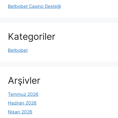
Betbobet Casino Desteği
Kategoriler
Betbobet
Arşivler
Temmuz 2026
Haziran 2026
Nisan 2026