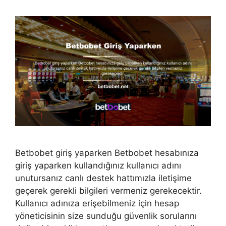
Betbobet giriş yaparken Betbobet hesabınıza
giriş yaparken kullandığınız kullanıcı adını
unutursanız canlı destek hattımızla iletişime
geçerek gerekli bilgileri vermeniz gerekecektir.
Kullanıcı adınıza erişebilmeniz için hesap
yöneticisinin size sunduğu güvenlik sorularını