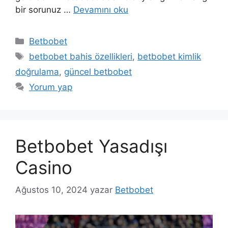
bir sorunuz …
Devamını oku
Kategoriler
Betbobet
Etiketler
betbobet bahis özellikleri
,
betbobet kimlik
doğrulama
,
güncel betbobet
Yorum yap
Betbobet Yasadışı
Casino
Ağustos 10, 2024
yazar
Betbobet