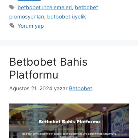
Etiketler
betbobet i̇ncelemeleri
,
betbobet
promosyonları
,
betbobet üyelik
Yorum yap
Betbobet Bahis
Platformu
Ağustos 21, 2024
yazar
Betbobet