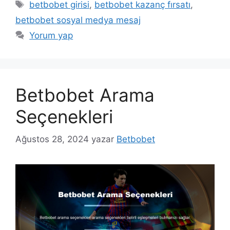
Etiketler
betbobet girisi
,
betbobet kazanç fırsatı
,
betbobet sosyal medya mesaj
Yorum yap
Betbobet Arama
Seçenekleri
Ağustos 28, 2024
yazar
Betbobet