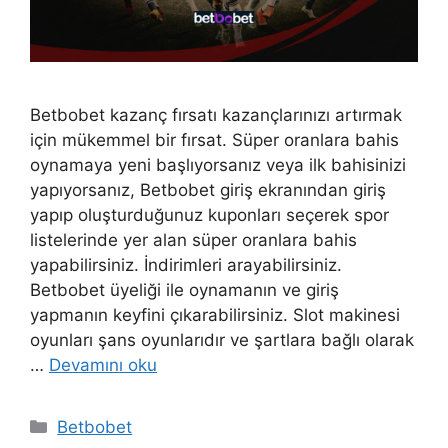
Betbobet kazanç fırsatı kazançlarınızı artırmak
için mükemmel bir fırsat. Süper oranlara bahis
oynamaya yeni başlıyorsanız veya ilk bahisinizi
yapıyorsanız, Betbobet giriş ekranından giriş
yapıp oluşturduğunuz kuponları seçerek spor
listelerinde yer alan süper oranlara bahis
yapabilirsiniz. İndirimleri arayabilirsiniz.
Betbobet üyeliği ile oynamanın ve giriş
yapmanın keyfini çıkarabilirsiniz. Slot makinesi
oyunları şans oyunlarıdır ve şartlara bağlı olarak
…
Devamını oku
Kategoriler
Betbobet