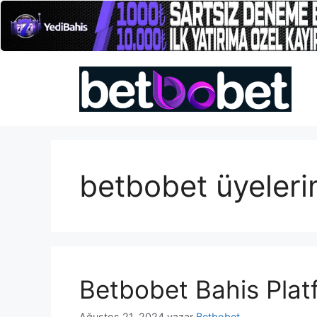
İçeriğe
atla
betbobet üyelerin
Betbobet Bahis Plat
Ağustos 21, 2024
yazar
Betbobet