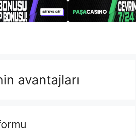
in avantajları
formu