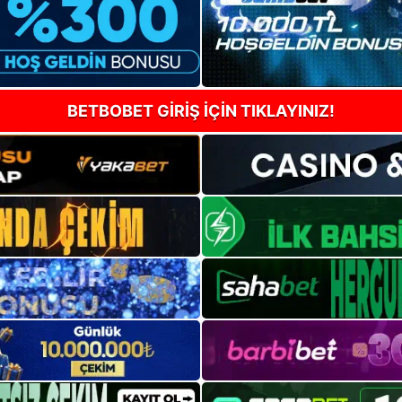
BETBOBET GİRİŞ İÇİN TIKLAYINIZ!