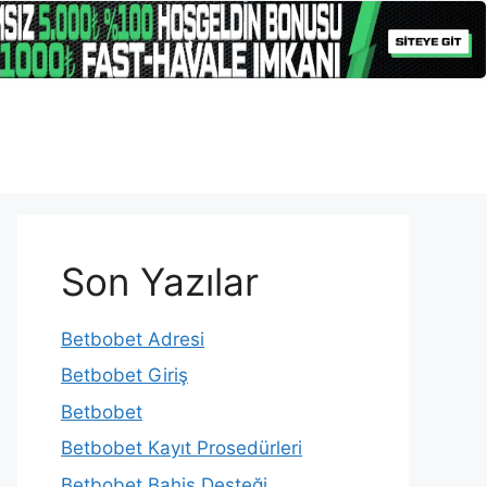
Son Yazılar
Betbobet Adresi
Betbobet Giriş
Betbobet
Betbobet Kayıt Prosedürleri
Betbobet Bahis Desteği