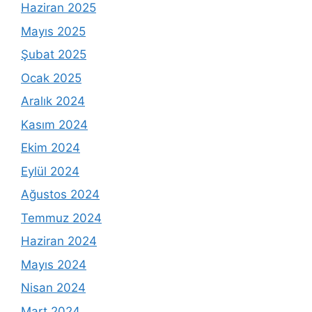
Haziran 2025
Mayıs 2025
Şubat 2025
Ocak 2025
Aralık 2024
Kasım 2024
Ekim 2024
Eylül 2024
Ağustos 2024
Temmuz 2024
Haziran 2024
Mayıs 2024
Nisan 2024
Mart 2024