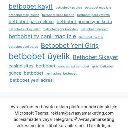
betbobet kayit
betbobet kaç oldu
betbobet maç izle
betbobet maç izleme
betbobet nasil bir site
betbobet para yatirma
betbobet para çekme
betbobet promosyon kodu
betbobet slot oyunları
betbobet spor bahisleri
Betbobet Telegram
betbobet tv canli maç izle
Betbobet Twitter
Betbobet Yeni Giriş
betbobet yeni adres
betbobet üyelik
Betbobet Şikayet
casino sitesi betbobet
giris adresi betbobet
girisi betbobet
güncel betbobet
yeni adresi betbobet
betbobet yeni adresi
Avrasya'nın en büyük reklam platformunda olmak için
Microsoft Teams:
reklam@avrasyamarketing.com
adresimizden veya Telegram: @Avrasyamarketing
adresimizden irtibat kurabilirsiniz. (Tek iletişim