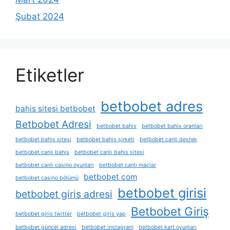
Şubat 2024
Etiketler
betbobet adres
bahis sitesi betbobet
Betbobet Adresi
betbobet bahis
betbobet bahis oranları
betbobet bahis sitesi
betbobet bahis şirketi
betbobet canli destek
betbobet canlı bahis
betbobet canlı bahis sitesi
betbobet canlı casino oyunları
betbobet canlı maçlar
betbobet com
betbobet casino bölümü
betbobet girisi
betbobet giris adresi
Betbobet Giriş
betbobet giris twitter
betbobet giris yap
betbobet güncel adresi
betbobet instagram
betbobet kart oyunları