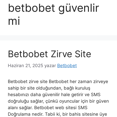
betbobet güvenlir
mi
Betbobet Zirve Site
Haziran 21, 2025
yazar
Betbobet
Betbobet zirve site Betbobet her zaman zirveye
sahip bir site olduğundan, bağlı kuruluş
hesabınızı daha güvenilir hale getirir ve SMS
doğruluğu sağlar, çünkü oyuncular için bir güven
alanı sağlar. Betbobet web sitesi SMS
Doğrulama nedir. Tabii ki, bir bahis sitesine üye