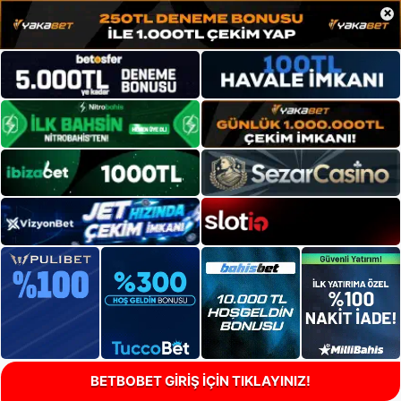
×
BETBOBET GİRİŞ İÇİN TIKLAYINIZ!