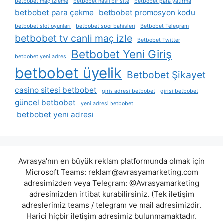
betbobet maç izleme
betbobet nasil bir site
betbobet para yatirma
betbobet para çekme
betbobet promosyon kodu
betbobet slot oyunları
betbobet spor bahisleri
Betbobet Telegram
betbobet tv canli maç izle
Betbobet Twitter
Betbobet Yeni Giriş
betbobet yeni adres
betbobet üyelik
Betbobet Şikayet
casino sitesi betbobet
giris adresi betbobet
girisi betbobet
güncel betbobet
yeni adresi betbobet
betbobet yeni adresi
Avrasya'nın en büyük reklam platformunda olmak için
Microsoft Teams:
reklam@avrasyamarketing.com
adresimizden veya Telegram: @Avrasyamarketing
adresimizden irtibat kurabilirsiniz. (Tek iletişim
adreslerimiz teams / telegram ve mail adresimizdir.
Harici hiçbir iletişim adresimiz bulunmamaktadır.