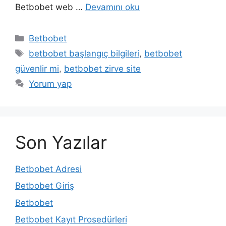
Betbobet web …
Devamını oku
Kategoriler
Betbobet
Etiketler
betbobet başlangıç bilgileri
,
betbobet
güvenlir mi
,
betbobet zirve site
Yorum yap
Son Yazılar
Betbobet Adresi
Betbobet Giriş
Betbobet
Betbobet Kayıt Prosedürleri