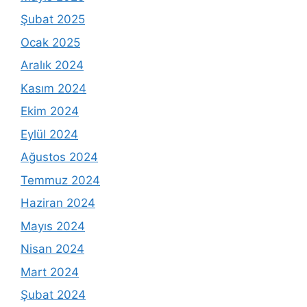
Şubat 2025
Ocak 2025
Aralık 2024
Kasım 2024
Ekim 2024
Eylül 2024
Ağustos 2024
Temmuz 2024
Haziran 2024
Mayıs 2024
Nisan 2024
Mart 2024
Şubat 2024