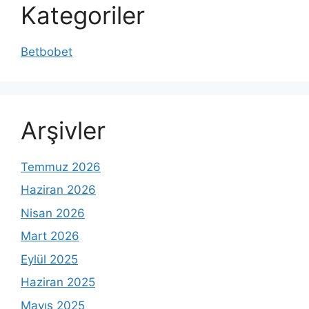
Kategoriler
Betbobet
Arşivler
Temmuz 2026
Haziran 2026
Nisan 2026
Mart 2026
Eylül 2025
Haziran 2025
Mayıs 2025