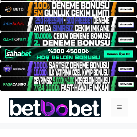
İçeriğe
atla
Menü