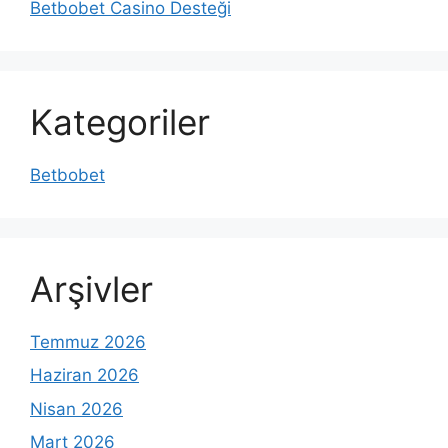
Betbobet Casino Desteği
Kategoriler
Betbobet
Arşivler
Temmuz 2026
Haziran 2026
Nisan 2026
Mart 2026