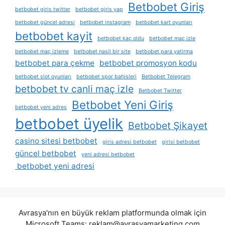
Betbobet Giriş
betbobet giris twitter
betbobet giris yap
betbobet güncel adresi
betbobet instagram
betbobet kart oyunları
betbobet kayit
betbobet kaç oldu
betbobet maç izle
betbobet maç izleme
betbobet nasil bir site
betbobet para yatirma
betbobet para çekme
betbobet promosyon kodu
betbobet slot oyunları
betbobet spor bahisleri
Betbobet Telegram
betbobet tv canli maç izle
Betbobet Twitter
Betbobet Yeni Giriş
betbobet yeni adres
betbobet üyelik
Betbobet Şikayet
casino sitesi betbobet
giris adresi betbobet
girisi betbobet
güncel betbobet
yeni adresi betbobet
betbobet yeni adresi
Avrasya'nın en büyük reklam platformunda olmak için
Microsoft Teams:
reklam@avrasyamarketing.com