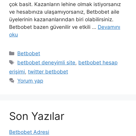
çok basit. Kazanların lehine olmak istiyorsanız
ve hesabınıza ulaşamıyorsanız, Betbobet aile
üyelerinin kazananlarından biri olabilirsiniz.
Betbobet bazen güvenilir ve etkili …
Devamını
oku
Kategoriler
Betbobet
Etiketler
betbobet deneyimli site
,
betbobet hesap
erişimi
,
twitter betbobet
Yorum yap
Son Yazılar
Betbobet Adresi