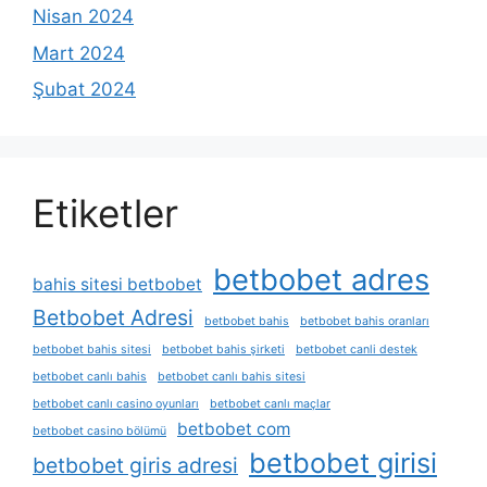
Nisan 2024
Mart 2024
Şubat 2024
Etiketler
betbobet adres
bahis sitesi betbobet
Betbobet Adresi
betbobet bahis
betbobet bahis oranları
betbobet bahis sitesi
betbobet bahis şirketi
betbobet canli destek
betbobet canlı bahis
betbobet canlı bahis sitesi
betbobet canlı casino oyunları
betbobet canlı maçlar
betbobet com
betbobet casino bölümü
betbobet girisi
betbobet giris adresi