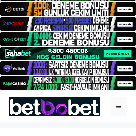
İçeriğe
atla
Menü