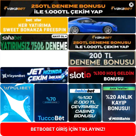
×
BETBOBET GİRİŞ İÇİN TIKLAYINIZ!