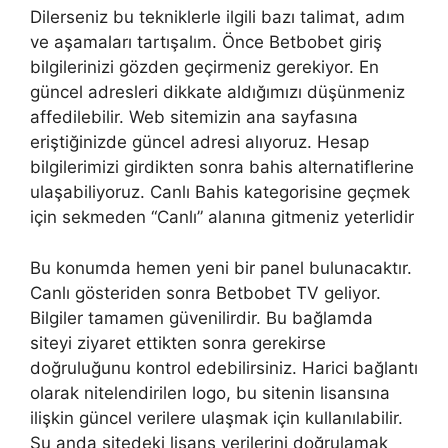
Dilerseniz bu tekniklerle ilgili bazı talimat, adım
ve aşamaları tartışalım. Önce Betbobet giriş
bilgilerinizi gözden geçirmeniz gerekiyor. En
güncel adresleri dikkate aldığımızı düşünmeniz
affedilebilir. Web sitemizin ana sayfasına
eriştiğinizde güncel adresi alıyoruz. Hesap
bilgilerimizi girdikten sonra bahis alternatiflerine
ulaşabiliyoruz. Canlı Bahis kategorisine geçmek
için sekmeden “Canlı” alanına gitmeniz yeterlidir
Bu konumda hemen yeni bir panel bulunacaktır.
Canlı gösteriden sonra Betbobet TV geliyor.
Bilgiler tamamen güvenilirdir. Bu bağlamda
siteyi ziyaret ettikten sonra gerekirse
doğruluğunu kontrol edebilirsiniz. Harici bağlantı
olarak nitelendirilen logo, bu sitenin lisansına
ilişkin güncel verilere ulaşmak için kullanılabilir.
Şu anda sitedeki lisans verilerini doğrulamak