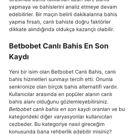
yapmaya ve bahislerini analiz etmeye devam
edebilirler. Bir maçın belirli dakikalarına bahis
yapma fırsatı, canlı bahiste doğru faktörler
dikkate alındığında oldukça kazançlı olabilir.
Betbobet Canlı Bahis En Son
Kaydı
Yeni bir isim olan Betbobet Canlı Bahis, canlı
bahis hizmetleri sunmayı tercih etti. Onunla
senkronize olan birçok bahis alternatifi vardır.
Kullanıcılar arasında en popüler alanın canlı
bahis alanı olduğunu gözlemleyebilirsiniz.
Betbobet canlı bahis en son kaydı
oranları ve bu
kategorideki diğer varyasyonlar kullanıcıları
cezbeder. Bu kategoriye nasıl gireceğim
konusunda bana rehberlik edebilir misiniz?