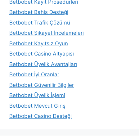
Betbobet Kayıt Prosedürleri
Betbobet Bahis Desteği
Betbobet Trafik Çözümü
Betbobet Şikayet İncelemeleri
Betbobet Kayıtsız Oyun
Betbobet Casino Altyapısı
Betbobet Üyelik Avantajları
Betbobet İyi Oranlar
Betbobet Güvenilir Bilgiler
Betbobet Üyelik İşlemi
Betbobet Mevcut Giriş
Betbobet Casino Desteği