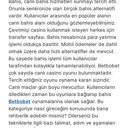
Bahis, canlı bahis hizmetleri sunmayı tercih etti.
Onunla senkronize olan birçok bahis alternatifi
vardır. Kullanıcılar arasında en popüler alanın
canlı bahis alanı olduğunu gözlemleyebilirsiniz.
Çevrimiçi casino kullanmak isteyen herkes için
transfer sayfası. Bahis hesabınıza para yatırma
işlemi oldukça basittir. Mobil ödemeler de dahil
olmak üzere daha hızlı alternatifler de mevcut.
Bu sayede bahis işlemi tüm kullanıcılar
tarafından kolaylıkla tamamlanabiliyor. Betbobet
çok sayıda canlı casino oyunu bulunmaktadır.
Tercih ettiğiniz oyunu oynama kararı sizindir.
Canlı maçlar gün boyu mevcuttur. Kullanıcıların
diledikleri zaman bu oyunlara bağlanıp bahis
Betbobet
oynamalarına olanak sağlar. Bu
kategoriye nasıl gireceğim konusunda bana
rehberlik edebilir misiniz? Dilerseniz bu
tekniklerle ilgili bazı talimat, adım ve aşamaları