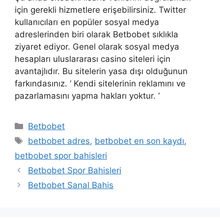
için gerekli hizmetlere erişebilirsiniz. Twitter
kullanıcıları en popüler sosyal medya
adreslerinden biri olarak Betbobet sıklıkla
ziyaret ediyor. Genel olarak sosyal medya
hesapları uluslararası casino siteleri için
avantajlıdır. Bu sitelerin yasa dışı olduğunun
farkındasınız. ‘ Kendi sitelerinin reklamını ve
pazarlamasını yapma hakları yoktur. ‘
Kategoriler
Betbobet
Etiketler
betbobet adres
,
betbobet en son kaydı
,
betbobet spor bahisleri
Betbobet Spor Bahisleri
Betbobet Sanal Bahis