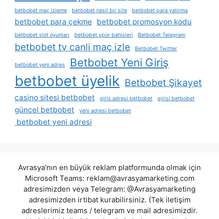
betbobet maç izleme
betbobet nasil bir site
betbobet para yatirma
betbobet para çekme
betbobet promosyon kodu
betbobet slot oyunları
betbobet spor bahisleri
Betbobet Telegram
betbobet tv canli maç izle
Betbobet Twitter
Betbobet Yeni Giriş
betbobet yeni adres
betbobet üyelik
Betbobet Şikayet
casino sitesi betbobet
giris adresi betbobet
girisi betbobet
güncel betbobet
yeni adresi betbobet
betbobet yeni adresi
Avrasya'nın en büyük reklam platformunda olmak için
Microsoft Teams:
reklam@avrasyamarketing.com
adresimizden veya Telegram: @Avrasyamarketing
adresimizden irtibat kurabilirsiniz. (Tek iletişim
adreslerimiz teams / telegram ve mail adresimizdir.