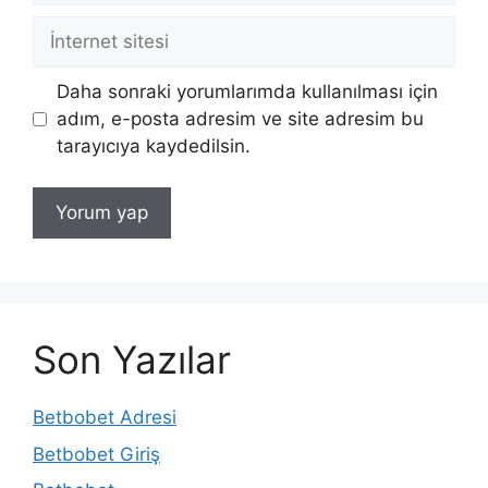
İnternet
sitesi
Daha sonraki yorumlarımda kullanılması için
adım, e-posta adresim ve site adresim bu
tarayıcıya kaydedilsin.
Son Yazılar
Betbobet Adresi
Betbobet Giriş