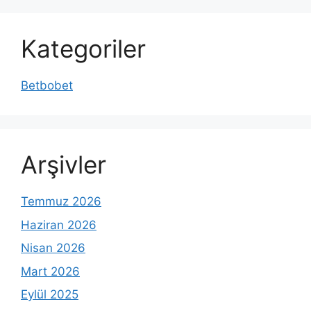
Kategoriler
Betbobet
Arşivler
Temmuz 2026
Haziran 2026
Nisan 2026
Mart 2026
Eylül 2025