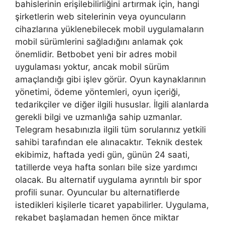
bahislerinin erişilebilirliğini artırmak için, hangi
şirketlerin web sitelerinin veya oyuncuların
cihazlarına yüklenebilecek mobil uygulamaların
mobil sürümlerini sağladığını anlamak çok
önemlidir. Betbobet yeni bir adres mobil
uygulaması yoktur, ancak mobil sürüm
amaçlandığı gibi işlev görür. Oyun kaynaklarının
yönetimi, ödeme yöntemleri, oyun içeriği,
tedarikçiler ve diğer ilgili hususlar. İlgili alanlarda
gerekli bilgi ve uzmanlığa sahip uzmanlar.
Telegram hesabınızla ilgili tüm sorularınız yetkili
sahibi tarafından ele alınacaktır. Teknik destek
ekibimiz, haftada yedi gün, günün 24 saati,
tatillerde veya hafta sonları bile size yardımcı
olacak. Bu alternatif uygulama ayrıntılı bir spor
profili sunar. Oyuncular bu alternatiflerde
istedikleri kişilerle ticaret yapabilirler. Uygulama,
rekabet başlamadan hemen önce miktar