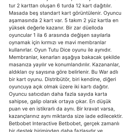
tur 2 karttan oluşan 6 turda 12 kart dağıtılır.
Masada beş standart kart görüntülenir. Oyuncu
aşamasında 2 kart var. 5 takım 2 yüz kartla en
yüksek değerle kazanır. Bir zar düelloda
oyuncular 1 ila 6 arasında değişen sayılarla
oynamak için kırmızı ve mavi membranlar
kullanırlar. Oyun Tutu Dice oyunu ile aynıdır.
Membranlar, kenarları aşağıya bakacak şekilde
masanıza yayılır ve konumlandırılır. Kazananlar,
aldıkları oy sayısına göre belirlenir. Bu War adlı
bir kart oyunu. Distribütör, biri kendine, diğeri
oyuncuya açık olmak üzere iki kartı dağıtır.
Oyuncu satıcıdan daha fazla sayıda karta
sahipse, galip olarak ortaya çıkar. En düşük
puan ve en istikrarlı da aynı. Bir kravat varsa,
kazançlarınız aynı miktarda size iade edilecektir.
Betbobet Interactive Betbobet, gerçek zamanlı
bir destek biriminden daha fazlasıdır ve