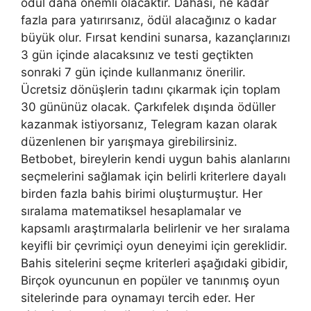
ödül daha önemli olacaktır. Dahası, ne kadar
fazla para yatırırsanız, ödül alacağınız o kadar
büyük olur. Fırsat kendini sunarsa, kazançlarınızı
3 gün içinde alacaksınız ve testi geçtikten
sonraki 7 gün içinde kullanmanız önerilir.
Ücretsiz dönüşlerin tadını çıkarmak için toplam
30 gününüz olacak. Çarkıfelek dışında ödüller
kazanmak istiyorsanız, Telegram kazan olarak
düzenlenen bir yarışmaya girebilirsiniz.
Betbobet, bireylerin kendi uygun bahis alanlarını
seçmelerini sağlamak için belirli kriterlere dayalı
birden fazla bahis birimi oluşturmuştur. Her
sıralama matematiksel hesaplamalar ve
kapsamlı araştırmalarla belirlenir ve her sıralama
keyifli bir çevrimiçi oyun deneyimi için gereklidir.
Bahis sitelerini seçme kriterleri aşağıdaki gibidir,
Birçok oyuncunun en popüler ve tanınmış oyun
sitelerinde para oynamayı tercih eder. Her