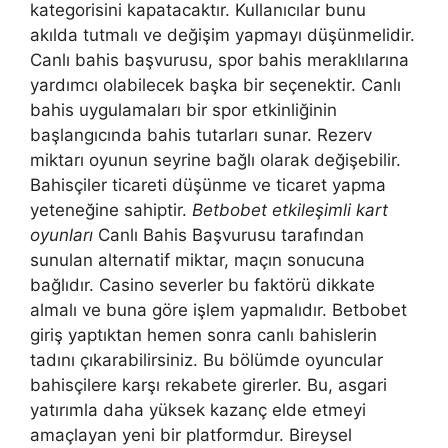
kategorisini kapatacaktır. Kullanıcılar bunu
akılda tutmalı ve değişim yapmayı düşünmelidir.
Canlı bahis başvurusu, spor bahis meraklılarına
yardımcı olabilecek başka bir seçenektir. Canlı
bahis uygulamaları bir spor etkinliğinin
başlangıcında bahis tutarları sunar. Rezerv
miktarı oyunun seyrine bağlı olarak değişebilir.
Bahisçiler ticareti düşünme ve ticaret yapma
yeteneğine sahiptir.
Betbobet etkileşimli kart
oyunları
Canlı Bahis Başvurusu tarafından
sunulan alternatif miktar, maçın sonucuna
bağlıdır. Casino severler bu faktörü dikkate
almalı ve buna göre işlem yapmalıdır. Betbobet
giriş yaptıktan hemen sonra canlı bahislerin
tadını çıkarabilirsiniz. Bu bölümde oyuncular
bahisçilere karşı rekabete girerler. Bu, asgari
yatırımla daha yüksek kazanç elde etmeyi
amaçlayan yeni bir platformdur. Bireysel