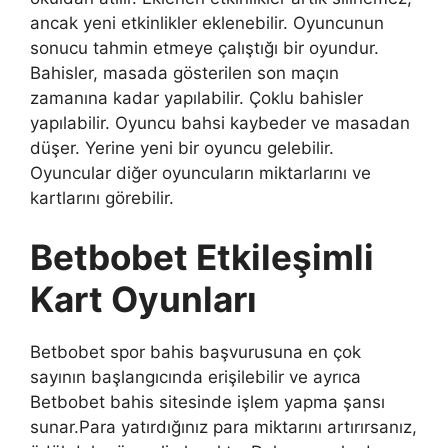
ancak yeni etkinlikler eklenebilir. Oyuncunun
sonucu tahmin etmeye çalıştığı bir oyundur.
Bahisler, masada gösterilen son maçın
zamanına kadar yapılabilir. Çoklu bahisler
yapılabilir. Oyuncu bahsi kaybeder ve masadan
düşer. Yerine yeni bir oyuncu gelebilir.
Oyuncular diğer oyuncuların miktarlarını ve
kartlarını görebilir.
Betbobet Etkileşimli
Kart Oyunları
Betbobet spor bahis başvurusuna en çok
sayının başlangıcında erişilebilir ve ayrıca
Betbobet bahis sitesinde işlem yapma şansı
sunar.Para yatırdığınız para miktarını artırırsanız,