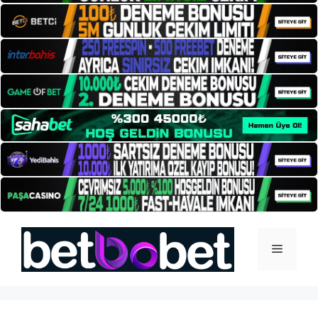
İçeriğe
atla
Menü