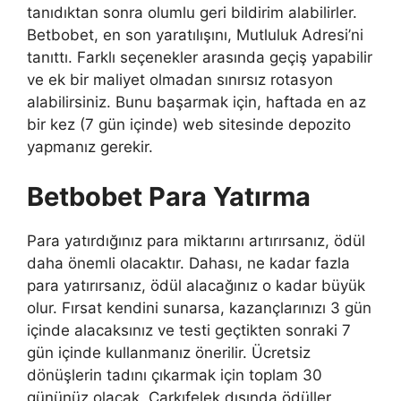
tanıdıktan sonra olumlu geri bildirim alabilirler.
Betbobet, en son yaratılışını, Mutluluk Adresi’ni
tanıttı. Farklı seçenekler arasında geçiş yapabilir
ve ek bir maliyet olmadan sınırsız rotasyon
alabilirsiniz. Bunu başarmak için, haftada en az
bir kez (7 gün içinde) web sitesinde depozito
yapmanız gerekir.
Betbobet Para Yatırma
Para yatırdığınız para miktarını artırırsanız, ödül
daha önemli olacaktır. Dahası, ne kadar fazla
para yatırırsanız, ödül alacağınız o kadar büyük
olur. Fırsat kendini sunarsa, kazançlarınızı 3 gün
içinde alacaksınız ve testi geçtikten sonraki 7
gün içinde kullanmanız önerilir. Ücretsiz
dönüşlerin tadını çıkarmak için toplam 30
gününüz olacak. Çarkıfelek dışında ödüller