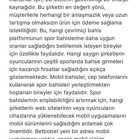
kaynağıdır. Bu şirketin en değerli yönü,
müşterilerle herhangi bir anlaşmazlık veya uzun
tartışma olmaksızın ürün için ödeme sağlama
istekliliğidir. Bu, hangi çevrimiçi bahis
platformunun spor bahislerine daha uygun
oranlar sağladığını belirlemek isteyen bireyler
için özellikle faydalıdır. Hangi saygın şirketlerin
oyuncularının çeşitli sporlarda bahse girmeleri
için kazançlı fırsatlar sağladığını açıkça
göstermektedir. Mobil bahisler, cep telefonlarını
kullanarak spor bahisleri yerleştirmekten
hoşlanan bireyler için faydalıdır. Spor
bahislerinin erişilebilirliğini artırmak için, hangi
şirketlerin web sitelerinin veya oyuncuların
cihazlarına yüklenebilecek mobil uygulamaların
mobil sürümlerini sağladığını anlamak çok
önemlidir. Betbobet yeni bir adres mobil
uygulaması yoktur, ancak mobil sürüm