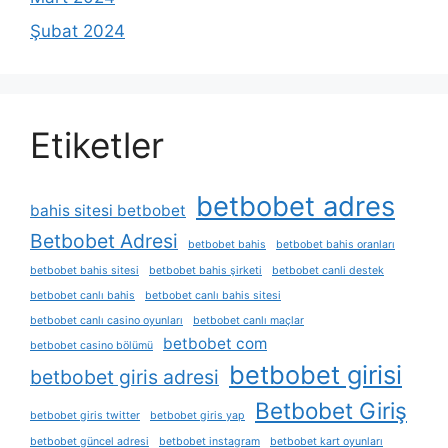
Şubat 2024
Etiketler
betbobet adres
bahis sitesi betbobet
Betbobet Adresi
betbobet bahis
betbobet bahis oranları
betbobet bahis sitesi
betbobet bahis şirketi
betbobet canli destek
betbobet canlı bahis
betbobet canlı bahis sitesi
betbobet canlı casino oyunları
betbobet canlı maçlar
betbobet com
betbobet casino bölümü
betbobet girisi
betbobet giris adresi
Betbobet Giriş
betbobet giris twitter
betbobet giris yap
betbobet güncel adresi
betbobet instagram
betbobet kart oyunları