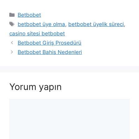
Kategoriler
Betbobet
Etiketler
betbobet üye olma
,
betbobet üyelik süreci
,
casino sitesi betbobet
Betbobet Giriş Prosedürü
Betbobet Bahis Nedenleri
Yorum yapın
Yorum