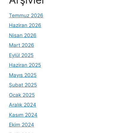
Temmuz 2026
Haziran 2026
Nisan 2026
Mart 2026
Eylül 2025
Haziran 2025
Mayıs 2025
Şubat 2025
Ocak 2025
Aralık 2024
Kasım 2024
Ekim 2024