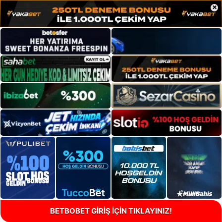
×
BETBOBET GİRİŞ İÇİN TIKLAYINIZ!