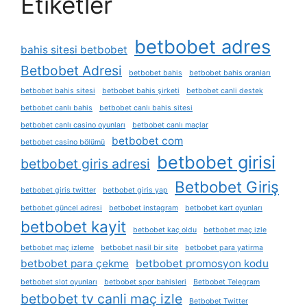
Etiketler
betbobet adres
bahis sitesi betbobet
Betbobet Adresi
betbobet bahis
betbobet bahis oranları
betbobet bahis sitesi
betbobet bahis şirketi
betbobet canli destek
betbobet canlı bahis
betbobet canlı bahis sitesi
betbobet canlı casino oyunları
betbobet canlı maçlar
betbobet com
betbobet casino bölümü
betbobet girisi
betbobet giris adresi
Betbobet Giriş
betbobet giris twitter
betbobet giris yap
betbobet güncel adresi
betbobet instagram
betbobet kart oyunları
betbobet kayit
betbobet kaç oldu
betbobet maç izle
betbobet maç izleme
betbobet nasil bir site
betbobet para yatirma
betbobet para çekme
betbobet promosyon kodu
betbobet slot oyunları
betbobet spor bahisleri
Betbobet Telegram
betbobet tv canli maç izle
Betbobet Twitter