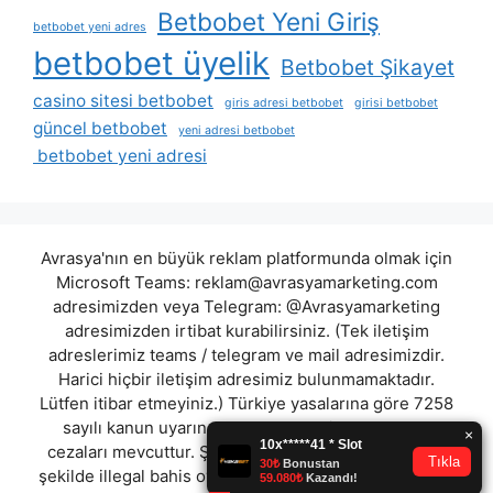
Betbobet Yeni Giriş
betbobet yeni adres
betbobet üyelik
Betbobet Şikayet
casino sitesi betbobet
giris adresi betbobet
girisi betbobet
güncel betbobet
yeni adresi betbobet
betbobet yeni adresi
Avrasya'nın en büyük reklam platformunda olmak için
Microsoft Teams:
reklam@avrasyamarketing.com
adresimizden veya Telegram: @Avrasyamarketing
adresimizden irtibat kurabilirsiniz. (Tek iletişim
adreslerimiz teams / telegram ve mail adresimizdir.
Harici hiçbir iletişim adresimiz bulunmamaktadır.
Lütfen itibar etmeyiniz.) Türkiye yasalarına göre 7258
sayılı kanun uyarınca yasa dışı bahis oynamanın
cezaları mevcuttur. Şu an bulunduğunuz site hiç bir
şekilde illegal bahis oyunları oynatmıyor ve oynamaya