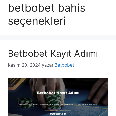
betbobet bahis
seçenekleri
Betbobet Kayıt Adımı
Kasım 20, 2024
yazar
Betbobet