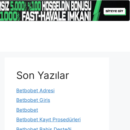
Son Yazılar
Betbobet Adresi
Betbobet Giriş
Betbobet
Betbobet Kayıt Prosedürleri
Betbobet Bahis Desteği