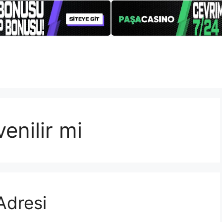
enilir mi
Adresi