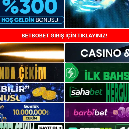
BETBOBET GİRİŞ İÇİN TIKLAYINIZ!