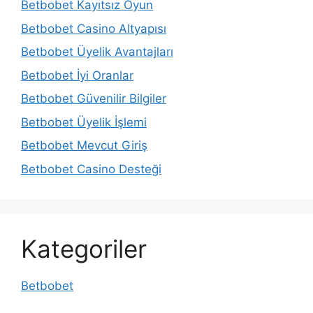
Betbobet Kayıtsız Oyun
Betbobet Casino Altyapısı
Betbobet Üyelik Avantajları
Betbobet İyi Oranlar
Betbobet Güvenilir Bilgiler
Betbobet Üyelik İşlemi
Betbobet Mevcut Giriş
Betbobet Casino Desteği
Kategoriler
Betbobet