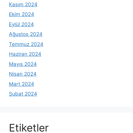
Kasım 2024
Ekim 2024
Eylül 2024
Ağustos 2024
Temmuz 2024
Haziran 2024
Mayıs 2024
Nisan 2024
Mart 2024
Şubat 2024
Etiketler