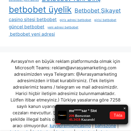
betbobet üyelik
Betbobet Şikayet
casino sitesi betbobet
giris adresi betbobet
girisi betbobet
güncel betbobet
yeni adresi betbobet
betbobet yeni adresi
Avrasya'nın en büyük reklam platformunda olmak için
Microsoft Teams:
reklam@avrasyamarketing.com
adresimizden veya Telegram: @Avrasyamarketing
adresimizden irtibat kurabilirsiniz. (Tek iletişim
adreslerimiz teams / telegram ve mail adresimizdir.
Harici hiçbir iletişim adresimiz bulunmamaktadır.
Lütfen itibar etmeyiniz.) Türkiye yasalarına göre 7258
sayılı kanun uyarınca yasa dışı bahis oynamanın
cezaları mevcuttur. Şu an bulunduğunuz site hiç bir
şekilde illegal bahis oyunları oynatmıyor ve oynamaya
aracı olmuyordur.
kayapremiumcasino
|
bahiszone
|