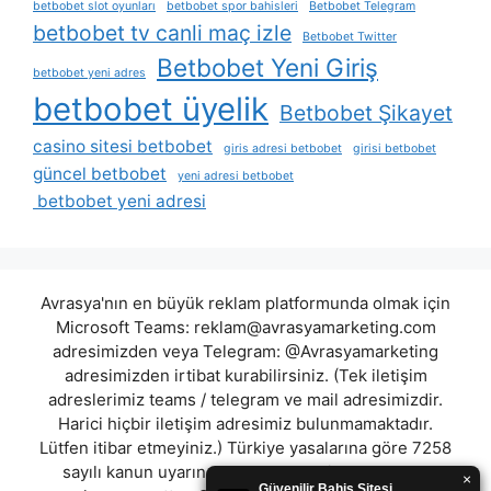
betbobet slot oyunları
betbobet spor bahisleri
Betbobet Telegram
betbobet tv canli maç izle
Betbobet Twitter
Betbobet Yeni Giriş
betbobet yeni adres
betbobet üyelik
Betbobet Şikayet
casino sitesi betbobet
giris adresi betbobet
girisi betbobet
güncel betbobet
yeni adresi betbobet
betbobet yeni adresi
Avrasya'nın en büyük reklam platformunda olmak için
Microsoft Teams:
reklam@avrasyamarketing.com
adresimizden veya Telegram: @Avrasyamarketing
adresimizden irtibat kurabilirsiniz. (Tek iletişim
adreslerimiz teams / telegram ve mail adresimizdir.
Harici hiçbir iletişim adresimiz bulunmamaktadır.
Lütfen itibar etmeyiniz.) Türkiye yasalarına göre 7258
sayılı kanun uyarınca yasa dışı bahis oynamanın