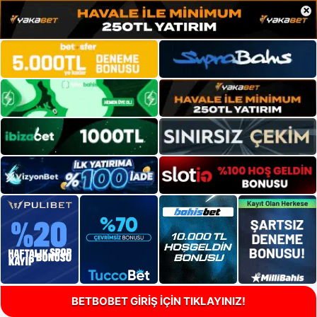
×
BETBOBET GİRİŞ İÇİN TIKLAYINIZ!