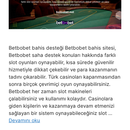
Betbobet bahis desteği Betbobet bahis sitesi,
Betbobet saha destek konuları hakkında farklı
slot oyunları oynayabilir, kısa sürede güvenilir
hizmetiyle dikkat çekebilir ve para kazanmanın
tadını çıkarabilir. Türk casinoları kapanmasından
sonra birçok çevrimiçi oyun oynayabilirsiniz.
Betbobet her zaman slot makineleri
çalabilirsiniz ve kullanımı kolaydır. Casinolara
giden kişilerin ve kazanmaya devam etmenizi
sağlayan bir sistem oynayabileceğiniz slot …
Devamını oku