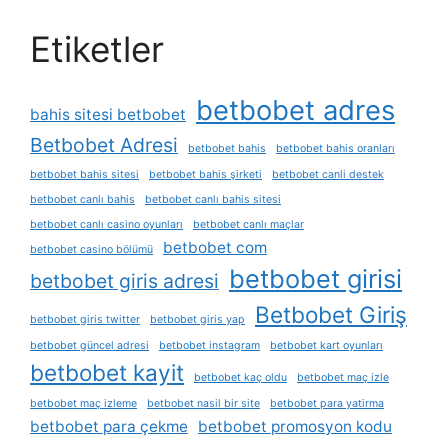
Etiketler
betbobet adres
bahis sitesi betbobet
Betbobet Adresi
betbobet bahis
betbobet bahis oranları
betbobet bahis sitesi
betbobet bahis şirketi
betbobet canli destek
betbobet canlı bahis
betbobet canlı bahis sitesi
betbobet canlı casino oyunları
betbobet canlı maçlar
betbobet com
betbobet casino bölümü
betbobet girisi
betbobet giris adresi
Betbobet Giriş
betbobet giris twitter
betbobet giris yap
betbobet güncel adresi
betbobet instagram
betbobet kart oyunları
betbobet kayit
betbobet kaç oldu
betbobet maç izle
betbobet maç izleme
betbobet nasil bir site
betbobet para yatirma
betbobet para çekme
betbobet promosyon kodu