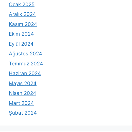
Ocak 2025
Aralık 2024
Kasım 2024
Ekim 2024
Eylül 2024
Ağustos 2024
Temmuz 2024
Haziran 2024
Mayıs 2024
Nisan 2024
Mart 2024
Şubat 2024