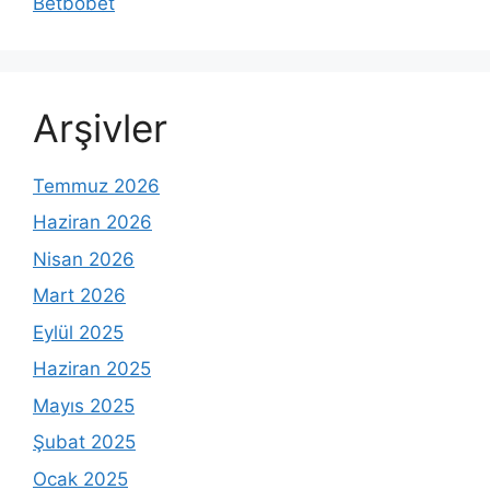
Betbobet
Arşivler
Temmuz 2026
Haziran 2026
Nisan 2026
Mart 2026
Eylül 2025
Haziran 2025
Mayıs 2025
Şubat 2025
Ocak 2025