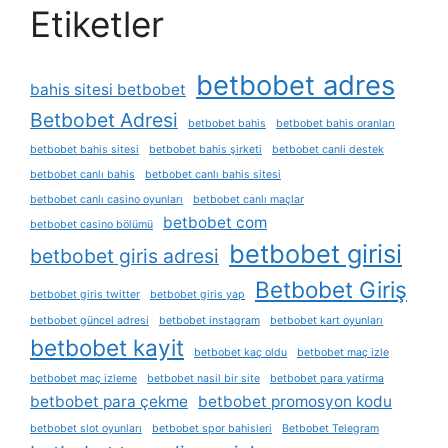
Etiketler
betbobet adres
bahis sitesi betbobet
Betbobet Adresi
betbobet bahis
betbobet bahis oranları
betbobet bahis sitesi
betbobet bahis şirketi
betbobet canli destek
betbobet canlı bahis
betbobet canlı bahis sitesi
betbobet canlı casino oyunları
betbobet canlı maçlar
betbobet com
betbobet casino bölümü
betbobet girisi
betbobet giris adresi
Betbobet Giriş
betbobet giris twitter
betbobet giris yap
betbobet güncel adresi
betbobet instagram
betbobet kart oyunları
betbobet kayit
betbobet kaç oldu
betbobet maç izle
betbobet maç izleme
betbobet nasil bir site
betbobet para yatirma
betbobet para çekme
betbobet promosyon kodu
betbobet slot oyunları
betbobet spor bahisleri
Betbobet Telegram