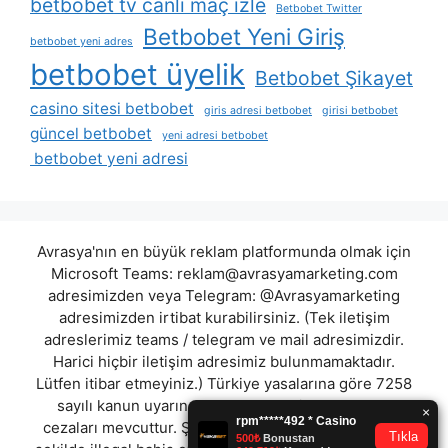
betbobet tv canli maç izle
Betbobet Twitter
Betbobet Yeni Giriş
betbobet yeni adres
betbobet üyelik
Betbobet Şikayet
casino sitesi betbobet
giris adresi betbobet
girisi betbobet
güncel betbobet
yeni adresi betbobet
betbobet yeni adresi
Avrasya'nın en büyük reklam platformunda olmak için
Microsoft Teams:
reklam@avrasyamarketing.com
adresimizden veya Telegram: @Avrasyamarketing
adresimizden irtibat kurabilirsiniz. (Tek iletişim
adreslerimiz teams / telegram ve mail adresimizdir.
Harici hiçbir iletişim adresimiz bulunmamaktadır.
Lütfen itibar etmeyiniz.) Türkiye yasalarına göre 7258
sayılı kanun uyarınca yasa dışı bahis oynamanın
cezaları mevcuttur. Şu an bulunduğunuz site hiç bir