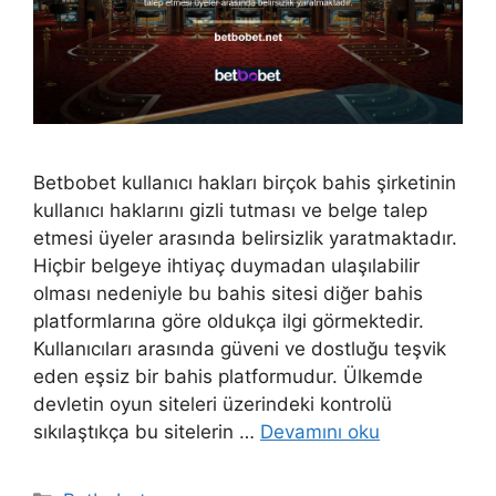
Betbobet kullanıcı hakları birçok bahis şirketinin
kullanıcı haklarını gizli tutması ve belge talep
etmesi üyeler arasında belirsizlik yaratmaktadır.
Hiçbir belgeye ihtiyaç duymadan ulaşılabilir
olması nedeniyle bu bahis sitesi diğer bahis
platformlarına göre oldukça ilgi görmektedir.
Kullanıcıları arasında güveni ve dostluğu teşvik
eden eşsiz bir bahis platformudur. Ülkemde
devletin oyun siteleri üzerindeki kontrolü
sıkılaştıkça bu sitelerin …
Devamını oku
Kategoriler