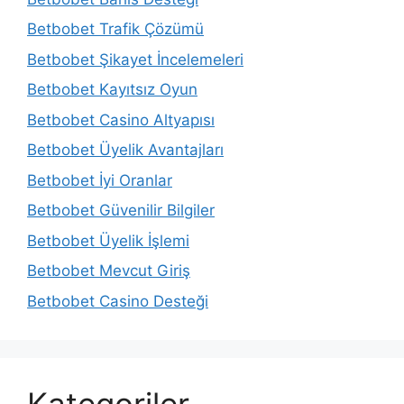
Betbobet Trafik Çözümü
Betbobet Şikayet İncelemeleri
Betbobet Kayıtsız Oyun
Betbobet Casino Altyapısı
Betbobet Üyelik Avantajları
Betbobet İyi Oranlar
Betbobet Güvenilir Bilgiler
Betbobet Üyelik İşlemi
Betbobet Mevcut Giriş
Betbobet Casino Desteği
Kategoriler