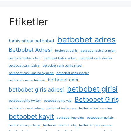
Etiketler
betbobet adres
bahis sitesi betbobet
Betbobet Adresi
betbobet bahis
betbobet bahis oranları
betbobet bahis sitesi
betbobet bahis şirketi
betbobet canli destek
betbobet canlı bahis
betbobet canlı bahis sitesi
betbobet canlı casino oyunları
betbobet canlı maçlar
betbobet com
betbobet casino bölümü
betbobet girisi
betbobet giris adresi
Betbobet Giriş
betbobet giris twitter
betbobet giris yap
betbobet güncel adresi
betbobet instagram
betbobet kart oyunları
betbobet kayit
betbobet kaç oldu
betbobet maç izle
betbobet maç izleme
betbobet nasil bir site
betbobet para yatirma