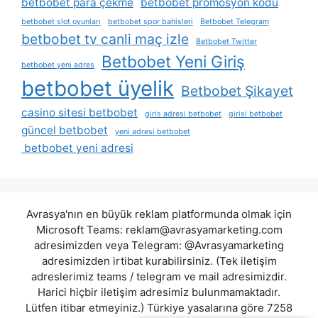
betbobet para çekme
betbobet promosyon kodu
betbobet slot oyunları
betbobet spor bahisleri
Betbobet Telegram
betbobet tv canli maç izle
Betbobet Twitter
Betbobet Yeni Giriş
betbobet yeni adres
betbobet üyelik
Betbobet Şikayet
casino sitesi betbobet
giris adresi betbobet
girisi betbobet
güncel betbobet
yeni adresi betbobet
betbobet yeni adresi
Avrasya'nın en büyük reklam platformunda olmak için
Microsoft Teams:
reklam@avrasyamarketing.com
adresimizden veya Telegram: @Avrasyamarketing
adresimizden irtibat kurabilirsiniz. (Tek iletişim
adreslerimiz teams / telegram ve mail adresimizdir.
Harici hiçbir iletişim adresimiz bulunmamaktadır.
Lütfen itibar etmeyiniz.) Türkiye yasalarına göre 7258