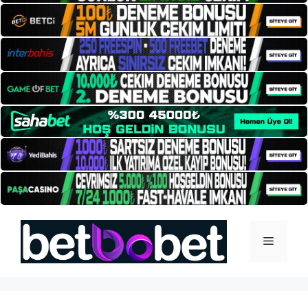
İçeriğe
atla
Menü