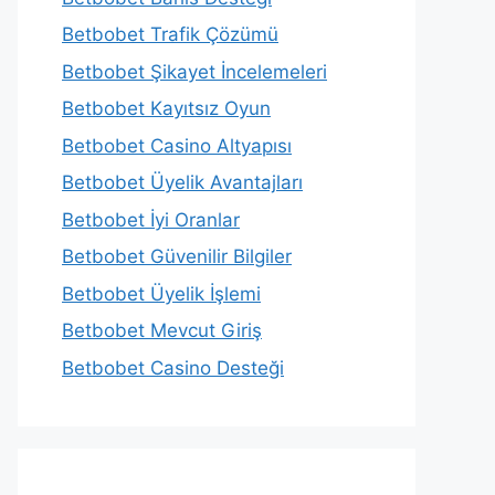
Betbobet Trafik Çözümü
Betbobet Şikayet İncelemeleri
Betbobet Kayıtsız Oyun
Betbobet Casino Altyapısı
Betbobet Üyelik Avantajları
Betbobet İyi Oranlar
Betbobet Güvenilir Bilgiler
Betbobet Üyelik İşlemi
Betbobet Mevcut Giriş
Betbobet Casino Desteği