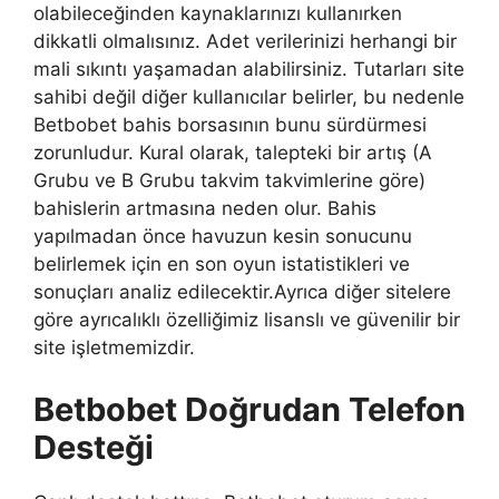
olabileceğinden kaynaklarınızı kullanırken
dikkatli olmalısınız. Adet verilerinizi herhangi bir
mali sıkıntı yaşamadan alabilirsiniz. Tutarları site
sahibi değil diğer kullanıcılar belirler, bu nedenle
Betbobet bahis borsasının bunu sürdürmesi
zorunludur. Kural olarak, talepteki bir artış (A
Grubu ve B Grubu takvim takvimlerine göre)
bahislerin artmasına neden olur. Bahis
yapılmadan önce havuzun kesin sonucunu
belirlemek için en son oyun istatistikleri ve
sonuçları analiz edilecektir.Ayrıca diğer sitelere
göre ayrıcalıklı özelliğimiz lisanslı ve güvenilir bir
site işletmemizdir.
Betbobet Doğrudan Telefon
Desteği