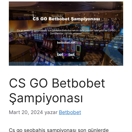
CS GO Betbobet
Şampiyonası
Mart 20, 2024
yazar
Betbobet
Cs go seobahis şampiyonası son günlerde