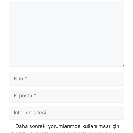
Yorum
İsim
E-
posta
İnternet
sitesi
Daha sonraki yorumlarımda kullanılması için