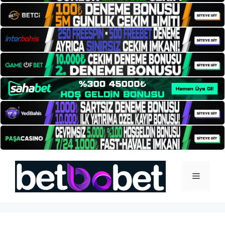
İçeriğe
atla
Menü