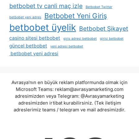
betbobet tv canli maç izle
Betbobet Twitter
Betbobet Yeni Giriş
betbobet yeni adres
betbobet üyelik
Betbobet Şikayet
casino sitesi betbobet
giris adresi betbobet
girisi betbobet
güncel betbobet
yeni adresi betbobet
betbobet yeni adresi
Avrasya'nın en büyük reklam platformunda olmak için
Microsoft Teams:
reklam@avrasyamarketing.com
adresimizden veya Telegram: @Avrasyamarketing
adresimizden irtibat kurabilirsiniz. (Tek iletişim
adreslerimiz teams / telegram ve mail adresimizdir.
Harici hiçbir iletişim adresimiz bulunmamaktadır.
Lütfen itibar etmeyiniz.) Türkiye yasalarına göre 7258
sayılı kanun uyarınca yasa dışı bahis oynamanın
cezaları mevcuttur. Şu an bulunduğunuz site hiç bir