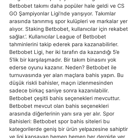
Betbobet takımı daha popüler hale geldi ve CS
GO Şampiyonlar Ligi’nde yarışıyor. Takımlar
arasında tanınmış spor kulüpleri ve markalar yer
alıyor. Staking Betbobet, kullanıcılar için rekabet
sağlar.’. Kullanıcılar League of Betbobet
tahminlerini takip ederek para kazanabilirler.
Betbobet Ligi, her iki tarafın da kazandığı 5’e
5’lik bir karşılaşmadır. Bir takım binasını yok
ederse oyunu kazanır. Neden? Betbobet ile
turnuvasında yer alan maçlara bahis yapın. Bu
düşük riskli bahisler, maçın izlenmesinden
sadece birkaç saniye sonra kazanılabilir.
Betbobet çeşitli bahis seçenekleri mevcuttur.
Betbobet mevcut olan bahis seçenekleri
arasında diğerlerinin yanı sıra yer alır. Spor
Bahisleri: Betbobet spor bahis siteleri bu
kategorilerde geniş bir ürün yelpazesine sahiptir
ve ligi kapsayan hemen hemen her dergide yer